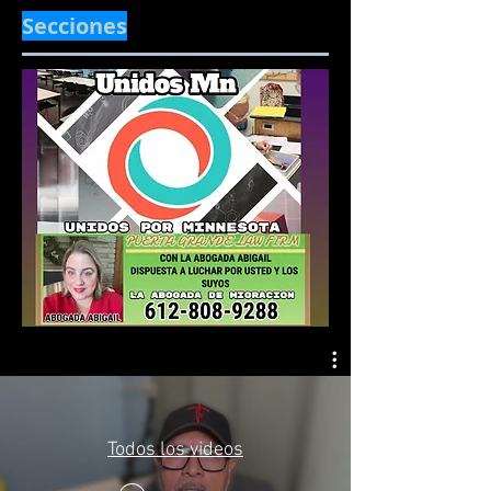
Secciones
Todos los videos