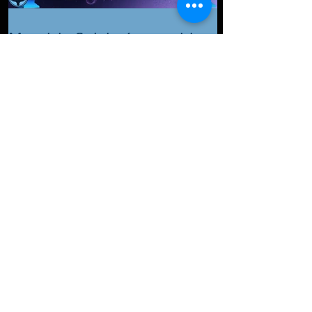
Mauricio Sulaimán considera
que postura de Zuffa Boxing
se va desvaneciendo
Minnesota: Una mujer
apuñaló a su pareja y lo deja