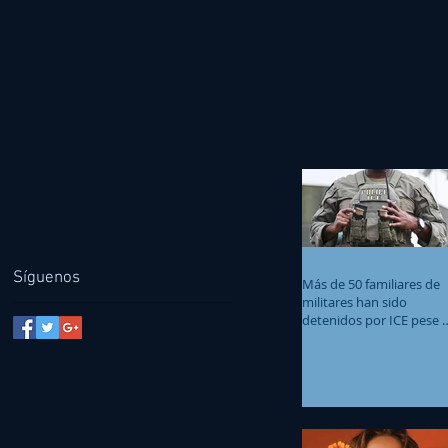
Síguenos
Más de 50 familiares de
militares han sido
detenidos por ICE pese 
beneficios migratorios