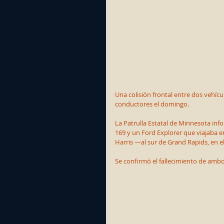
Una colisión frontal entre dos vehíc
conductores el domingo.
La Patrulla Estatal de Minnesota inf
169 y un Ford Explorer que viajaba e
Harris —al sur de Grand Rapids, en e
Se confirmó el fallecimiento de ambo