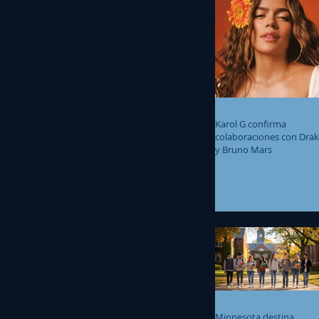
Karol G confirma
colaboraciones con Dra
y Bruno Mars
Minnesota destina