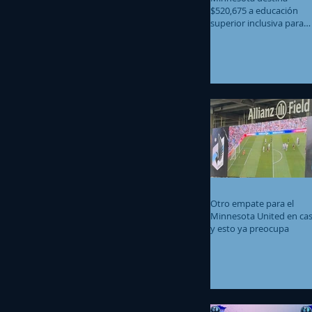
$520,675 a educación
superior inclusiva para
estudiantes con
discapacidades
intelectuales y del
desarrollo
Otro empate para el
Minnesota United en ca
y esto ya preocupa