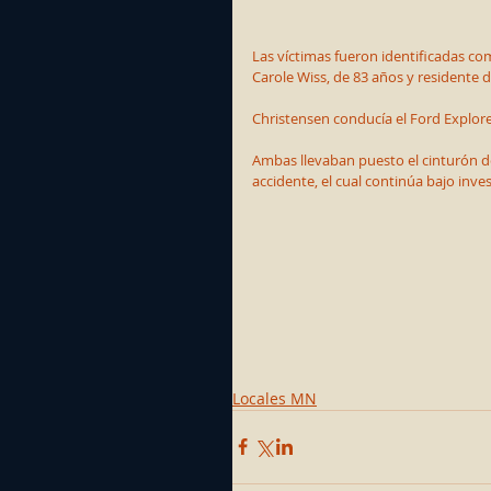
Las víctimas fueron identificadas co
Carole Wiss, de 83 años y residente 
Christensen conducía el Ford Explorer
Ambas llevaban puesto el cinturón de
accidente, el cual continúa bajo inves
Locales MN