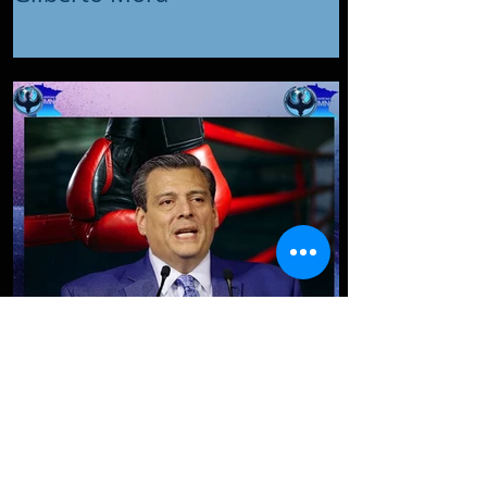
Mauricio Sulaimán considera
que postura de Zuffa Boxing
se va desvaneciendo