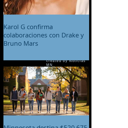
Karol G confirma
colaboraciones con Drake y
Bruno Mars
© 2018 proudly
created by Noticias
MN
Minnesota destina $520,675