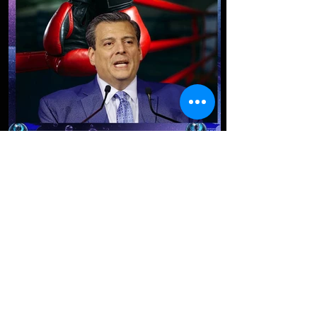
Mauricio Sulaimán considera
que postura de Zuffa Boxing
se va desvaneciendo