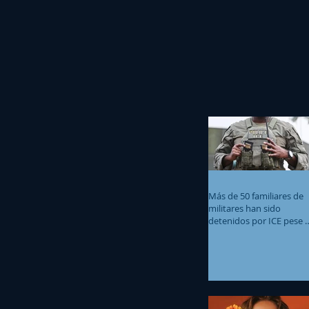
Más de 50 familiares de
militares han sido
detenidos por ICE pese 
beneficios migratorios