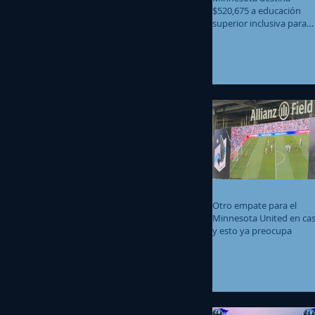
$520,675 a educación
superior inclusiva para
estudiantes con
discapacidades
intelectuales y del
desarrollo
Otro empate para el
Minnesota United en ca
y esto ya preocupa