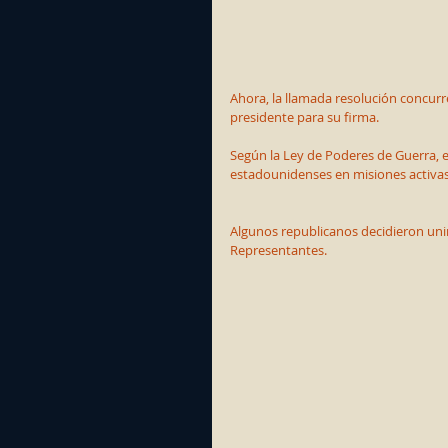
Ahora, la llamada resolución concur
presidente para su firma.
Según la Ley de Poderes de Guerra, 
estadounidenses en misiones activas
Algunos republicanos decidieron unir
Representantes.