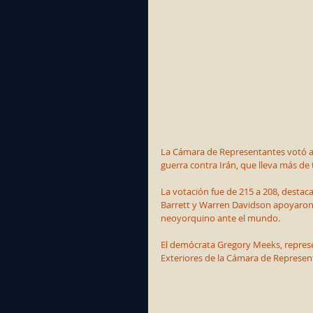
La Cámara de Representantes votó a f
guerra contra Irán, que lleva más de
La votación fue de 215 a 208, destac
Barrett y Warren Davidson apoyaron 
neoyorquino ante el mundo.
El demócrata Gregory Meeks, repres
Exteriores de la Cámara de Represent