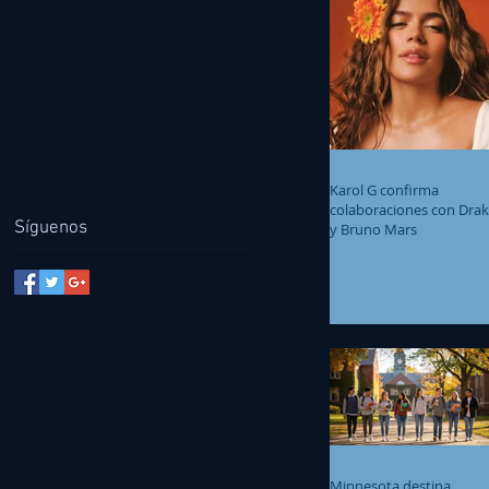
Karol G confirma
colaboraciones con Dra
Síguenos
y Bruno Mars
Minnesota destina