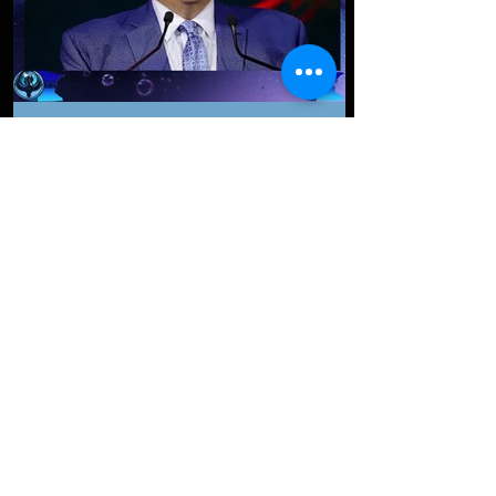
Mauricio Sulaimán considera
que postura de Zuffa Boxing
se va desvaneciendo