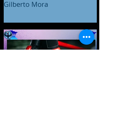
Gilberto Mora
Mauricio Sulaimán considera
que postura de Zuffa Boxing
se va desvaneciendo